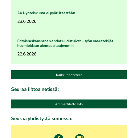
24H-yhteiskunta ei pyöri itsestään
23.6.2026
Erityisraskausrahan ehdot uudistuivat – työn vaaratekijät
huomioidaan aiempaa laajemmin
22.6.2026
Kaikki tiedotteet
Seuraa liittoa netissä:
Ammattiliitto Jyty
Seuraa yhdistystä somessa: