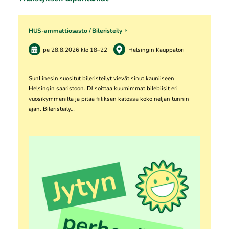
HUS-ammattiosasto / Bileristeily
pe 28.8.2026
klo 18
–
22
Helsingin Kauppatori
SunLinesin suositut bileristeilyt vievät sinut kauniiseen
Helsingin saaristoon. DJ soittaa kuumimmat bilebiisit eri
vuosikymmeniltä ja pitää fiiliksen katossa koko neljän tunnin
ajan. Bileristeily…