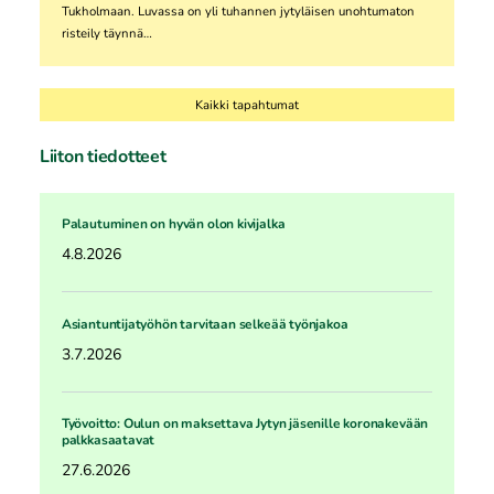
Tukholmaan. Luvassa on yli tuhannen jytyläisen unohtumaton
risteily täynnä…
Kaikki tapahtumat
Liiton tiedotteet
Palautuminen on hyvän olon kivijalka
4.8.2026
Asiantuntijatyöhön tarvitaan selkeää työnjakoa
3.7.2026
Työvoitto: Oulun on maksettava Jytyn jäsenille koronakevään
palkkasaatavat
27.6.2026