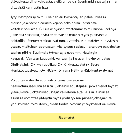
ylävalikosta Liity-kohdasta, siellä on tietoa jäsenhankinnasta ja siihen
liittyvistä kannustimista.
Jyty Metropoli ry toimii useiden eri työnantajien palveluksessa
olevien jäsentensä edunvalvojana sekä paikallisesti että
valtakunnallisesti. Suurin osa jäsenistöstämme toimii kunnallisella ja
julkisella sektorilla ja yhä enenevässä määrin myös yksityisellä
sektorilla. Jäsenemme kuuluvat mm. kvtes:in, ts:n, sotetes:n, hyvtes;n,
ytes:n, yksityisen opetusalan, yksityisen sosiaali- ja terveyspalvelualan
tes:ien piiriin. Suurimpia työnantajia ovat mm. Helsingin
kaupunki, Vantaan kaupunki, Vantaan ja Keravan hyvinvointialue,
DigiHelsinki Oy, MetropoliLab Oy, Kirkkopalvelut ry, Seure
Henkilöstöpalvelut Oy, HUS-yhtymä ja HSY- ja HSL-kuntayhtymät.
Voit ottaa yhteyttä edunvalvonta-asioissa omaan
pääluottamusedustajaasi tai luottamusedustajaasi, jonka tiedot löydät
ylävalikosta luottamusedustajat välilehden alta. Niissä ja muissa
asioissa voit ottaa yhteyttä myös yhdistyksen puheenjohtajaan tai
yhdistyksen toimistoon, joiden tiedot löytyvät yhteystiedot valikosta.
Jäsenedut
Liity Jytyyn