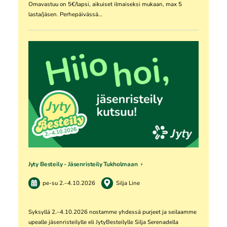
Omavastuu on 5€/lapsi, aikuiset ilmaiseksi mukaan, max 5
lasta/jäsen. Perhepäivässä…
Jyty Besteily - Jäsenristeily Tukholmaan
pe-su
2.
–
4.10.2026
Silja Line
Syksyllä 2.–4.10.2026 nostamme yhdessä purjeet ja seilaamme
upealle jäsenristeilylle eli JytyBesteilylle Silja Serenadella