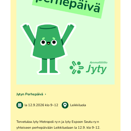
Jytyn Perhepäivä
la 12.9.2026
klo 9
–
12
Leikkiluola
Tervetuloa Jyty Metropoli ry:n ja Jyty Espoon Seutu ry:n
yhteiseen perhepäivään Leikkiluolaan la 12.9. klo 9-12.