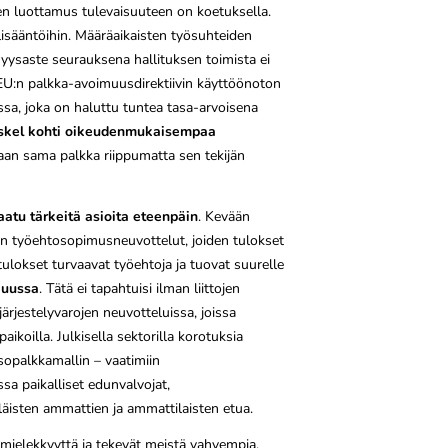
sten luottamus tulevaisuuteen on koetuksella.
isääntöihin. Määräaikaisten työsuhteiden
myysaste seurauksena hallituksen toimista ei
i EU:n palkka-avoimuusdirektiivin käyttöönoton
sa, joka on haluttu tuntea tasa-arvoisena
askel kohti oikeudenmukaisempaa
aan sama palkka riippumatta sen tekijän
atu tärkeitä asioita eteenpäin
. Kevään
ojen työehtosopimusneuvottelut, joiden tulokset
tulokset turvaavat työehtoja ja tuovat suurelle
kuussa
. Tätä ei tapahtuisi ilman liittojen
ärjestelyvarojen neuvotteluissa, joissa
koilla. Julkisella sektorilla korotuksia
opalkkamallin – vaatimiin
sa paikalliset edunvalvojat,
äisten ammattien ja ammattilaisten etua.
n mielekkyyttä ja tekevät meistä vahvempia.