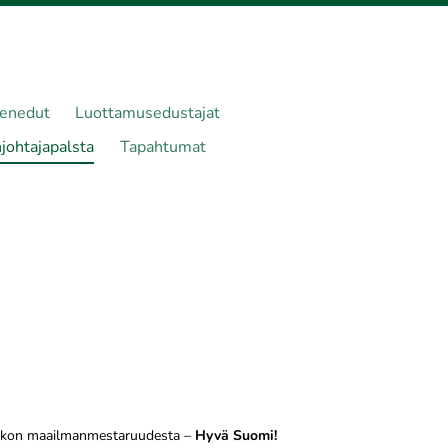
senedut
Luottamusedustajat
johtajapalsta
Tapahtumat
iekon maailmanmestaruudesta –
Hyvä Suomi!