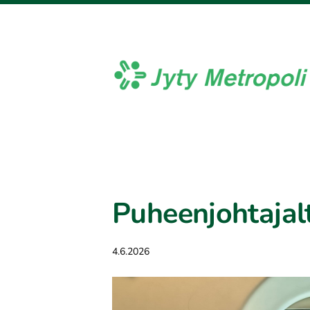
Siirry
sivun
sisältöön
Jyty Metropoli ry
Puheenjohtajal
4.6.2026