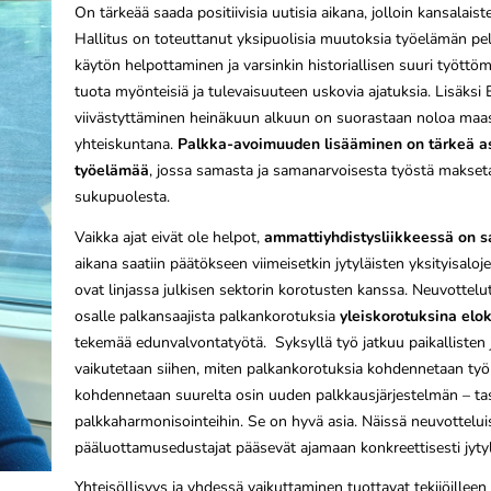
On tärkeää saada positiivisia uutisia aikana, jolloin kansalai
Hallitus on toteuttanut yksipuolisia muutoksia työelämän pel
käytön helpottaminen ja varsinkin historiallisen suuri työttö
tuota myönteisiä ja tulevaisuuteen uskovia ajatuksia. Lisäks
viivästyttäminen heinäkuun alkuun on suorastaan noloa maas
yhteiskuntana.
Palkka-avoimuuden lisääminen on tärkeä 
työelämää
, jossa samasta ja samanarvoisesta työstä makset
sukupuolesta.
Vaikka ajat eivät ole helpot,
ammattiyhdistysliikkeessä on sa
aikana saatiin päätökseen viimeisetkin jytyläisten yksityisal
ovat linjassa julkisen sektorin korotusten kanssa. Neuvottelu
osalle palkansaajista palkankorotuksia
yleiskorotuksina elo
tekemää edunvalvontatyötä. Syksyllä työ jatkuu paikallisten j
vaikutetaan siihen, miten palkankorotuksia kohdennetaan työpai
kohdennetaan suurelta osin uuden palkkausjärjestelmän – tas
palkkaharmonisointeihin. Se on hyvä asia. Näissä neuvotteluis
pääluottamusedustajat pääsevät ajamaan konkreettisesti jytyl
Yhteisöllisyys ja yhdessä vaikuttaminen tuottavat tekijöillee