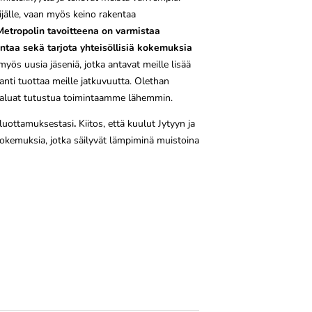
kijälle, vaan myös keino rakentaa
Metropolin tavoitteena on varmistaa
ontaa sekä tarjota yhteisöllisiä kokemuksia
yös uusia jäseniä, jotka antavat meille lisää
ti tuottaa meille jatkuvuutta. Olethan
haluat tutustua toimintaamme lähemmin.
 luottamuksestasi
.
Kiitos, että kuulut Jytyyn ja
okemuksia, jotka säilyvät lämpiminä muistoina