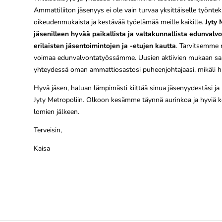
Ammattiliiton jäsenyys ei ole vain turvaa yksittäiselle työnte
oikeudenmukaista ja kestävää työelämää meille kaikille.
Jyty 
jäsenilleen hyvää paikallista ja valtakunnallista edunvalv
erilaisten jäsentoimintojen ja -etujen kautta
. Tarvitsemme m
voimaa edunvalvontatyössämme. Uusien aktiivien mukaan saan
yhteydessä oman ammattiosastosi puheenjohtajaasi, mikäli 
Hyvä jäsen, haluan lämpimästi kiittää sinua jäsenyydestäsi ja
Jyty Metropoliin. Olkoon kesämme täynnä aurinkoa ja hyviä k
lomien jälkeen.
Terveisin,
Kaisa