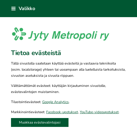
Siirry
Valikko
sivun
sisältöön
Jyty Metropoli ry
Tietoa evästeistä
Tällä sivustolla saatetaan käyttää evästeitä ja vastaavia tekniikoita
(esim. localstorage) yhteen tai useampaan alla luetelluista tarkoituksista,
sivuston asetuksista ja sivusta riippuen.
Välttämättömät evästeet: käyttäjän kirjautuminen sivustolle,
evästevalintojen muistaminen.
Tilastointievästeet:
Google Analytics
.
Markkinointievästeet:
Facebook-upotukset
,
YouTube-videoupotukset
.
Muokkaa evästevalintojasi