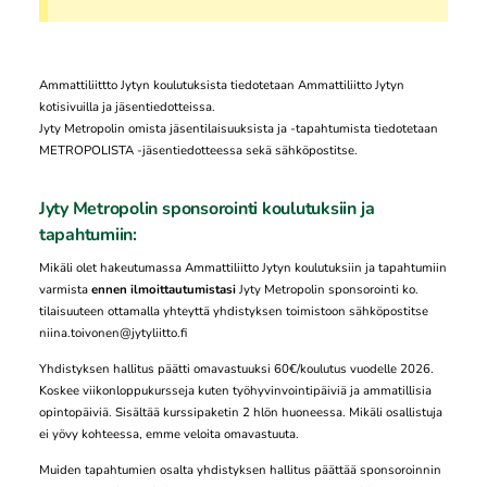
Ammattiliittto Jytyn koulutuksista tiedotetaan Ammattiliitto Jytyn
kotisivuilla ja jäsentiedotteissa.
Jyty Metropolin omista jäsentilaisuuksista ja -tapahtumista tiedotetaan
METROPOLISTA -jäsentiedotteessa sekä sähköpostitse.
Jyty Metropolin sponsorointi koulutuksiin ja
tapahtumiin:
Mikäli olet hakeutumassa Ammattiliitto Jytyn koulutuksiin ja tapahtumiin
varmista
ennen ilmoittautumistasi
Jyty Metropolin sponsorointi ko.
tilaisuuteen ottamalla yhteyttä yhdistyksen toimistoon sähköpostitse
niina.toivonen@jytyliitto.fi
Yhdistyksen hallitus päätti omavastuuksi 60€/koulutus vuodelle 2026.
Koskee viikonloppukursseja kuten työhyvinvointipäiviä ja ammatillisia
opintopäiviä. Sisältää kurssipaketin 2 hlön huoneessa. Mikäli osallistuja
ei yövy kohteessa, emme veloita omavastuuta.
Muiden tapahtumien osalta yhdistyksen hallitus päättää sponsoroinnin