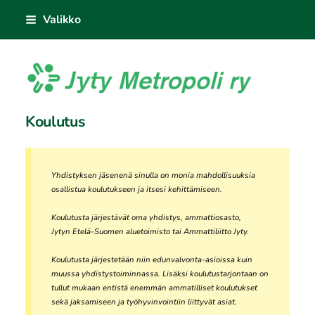
Siirry
Valikko
sivun
sisältöön
Jyty Metropoli ry
Koulutus
Yhdistyksen jäsenenä sinulla on monia mahdollisuuksia
osallistua koulutukseen ja itsesi kehittämiseen.
Koulutusta järjestävät oma yhdistys, ammattiosasto,
Jytyn Etelä-Suomen aluetoimisto tai Ammattiliitto Jyty.
Koulutusta järjestetään niin edunvalvonta-asioissa kuin
muussa yhdistystoiminnassa. Lisäksi koulutustarjontaan on
tullut mukaan entistä enemmän ammatilliset koulutukset
sekä jaksamiseen ja työhyvinvointiin liittyvät asiat.