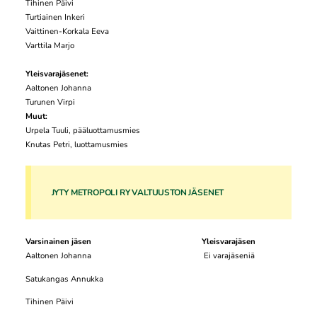
Tihinen Päivi
Turtiainen Inkeri
Vaittinen-Korkala Eeva
Varttila Marjo
Yleisvarajäsenet:
Aaltonen Johanna
Turunen Virpi
Muut:
Urpela Tuuli, pääluottamusmies
Knutas Petri, luottamusmies
JYTY METROPOLI RY VALTUUSTON JÄSENET
Varsinainen jäsen
Yleisvarajäsen
Aaltonen Johanna Ei varajäseniä
Satukangas Annukka
Tihinen Päivi