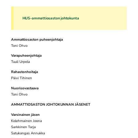
HUS-ammattiosaston johtokunta
Ammattiosaston puheenjohtaja
Toni Ohvo
Varapuheenjohtaja
Tuuli Urpela
Rahastonhoitaja
Päivi Tihinen
Nuorisovastaava
Toni Ohvo
AMMATTIOSASTON JOHTOKUNNAN JÄSENET
Varsinainen jäsen
Kolehmainen Joona
Sarkkinen Tarja
Satukangas Annukka