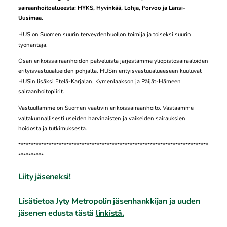
sairaanhoitoalueesta: HYKS, Hyvinkää, Lohja, Porvoo ja Länsi-
Uusimaa.
HUS on Suomen suurin terveydenhuollon toimija ja toiseksi suurin
työnantaja.
Osan erikoissairaanhoidon palveluista järjestämme yliopistosairaaloiden
erityisvastuualueiden pohjalta. HUSin erityisvastuualueeseen kuuluvat
HUSin lisäksi Etelä-Karjalan, Kymenlaakson ja Päijät-Hämeen
sairaanhoitopiirit.
Vastuullamme on Suomen vaativin erikoissairaanhoito. Vastaamme
valtakunnallisesti useiden harvinaisten ja vaikeiden sairauksien
hoidosta ja tutkimuksesta.
***************************************************************************
**********
Liity jäseneksi!
Lisätietoa Jyty Metropolin jäsenhankkijan ja uuden
jäsenen edusta tästä
linkistä.