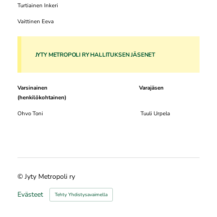
Turtiainen Inkeri
Vaittinen Eeva
JYTY METROPOLI RY HALLITUKSEN JÄSENET
Varsinainen
Varajäsen
(henkilökohtainen)
Ohvo Toni Tuuli Urpela
©
Jyty Metropoli ry
Evästeet
Tehty Yhdistysavaimella