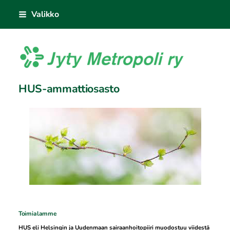
Siirry
Valikko
sivun
sisältöön
Jyty Metropoli ry
HUS-ammattiosasto
Toimialamme
HUS eli Helsingin ja Uudenmaan sairaanhoitopiiri muodostuu viidestä