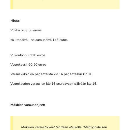
Hinta:
Viikko: 203,50 euroa
su iltapäivä - pe aamupäivä 143 euroa
Viikonloppu: 110 euroa
Vuorokausi: 60,50 euroa
Varausviikko on perjantaista klo 16 perjantaihin klo 16.
Vuorokauden varaus on klo 16 seuraavaan päivään klo 16.
Mökkien varausohjeet:
Mökkien varaustoiveet tehdään otsikolla ”Metropolilaisen