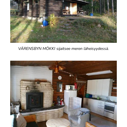
VÄRENSBYN MÖKKI sijaitsee meren läheisyydessä.