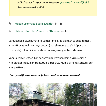
mökkivaraus” s-postiosoitteeseen:
johanna.ihander@hel.fi
(hakemuslomake alla)
Hakemuslomake Saariselkä.doc
44 KB
Hakemuslomake Väransby 2026.doc
42 KB
Varauksessa tulee ilmetä toivomasi mökki ja ajankohta sekä nimesi,
ammattiosastosi ja yhteystietosi (puhelinnumero, sähköposti ja
kotiosoite). Huomioi, että yhdistyksen jäsenyys tarkistetaan.
Varaus vahvistetaan kohdennettuina varausaikoina vuokraajalle
viimeistään hakuajan päätyttyä s-postilla. Muina aikoina kohtuullisen
ajan puitteissa.
Hyödynnä jäsenetuamme ja kerro meille kokemuksestasi!