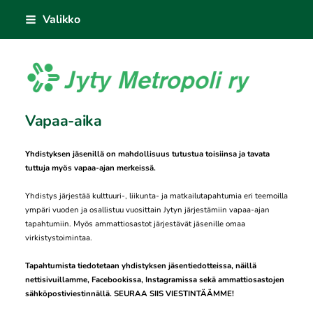
Siirry
Valikko
sivun
sisältöön
Jyty Metropoli ry
Vapaa-aika
Yhdistyksen jäsenillä on mahdollisuus tutustua toisiinsa ja tavata
tuttuja myös vapaa-ajan merkeissä.
Yhdistys järjestää kulttuuri-, liikunta- ja matkailutapahtumia eri teemoilla
ympäri vuoden ja osallistuu vuosittain Jytyn järjestämiin vapaa-ajan
tapahtumiin. Myös ammattiosastot järjestävät jäsenille omaa
virkistystoimintaa.
Tapahtumista tiedotetaan yhdistyksen jäsentiedotteissa, näillä
nettisivuillamme, Facebookissa, Instagramissa sekä ammattiosastojen
sähköpostiviestinnällä.
SEURAA SIIS VIESTINTÄÄMME!