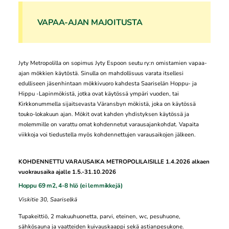
VAPAA-AJAN MAJOITUSTA
Jyty Metropolilla on sopimus Jyty Espoon seutu ry:n omistamien vapaa-
ajan mökkien käytöstä. Sinulla on mahdollisuus varata itsellesi
edulliseen jäsenhintaan mökkivuoro kahdesta Saariselän Hoppu- ja
Hippu -Lapinmökistä, jotka ovat käytössä ympäri vuoden, tai
Kirkkonummella sijaitsevasta Väransbyn mökistä, joka on käytössä
touko-lokakuun ajan. Mökit ovat kahden yhdistyksen käytössä ja
molemmille on varattu omat kohdennetut varausajankohdat. Vapaita
viikkoja voi tiedustella myös kohdennettujen varausaikojen jälkeen.
KOHDENNETTU VARAUSAIKA METROPOLILAISILLE 1.4.2026 alkaen
vuokrausaika ajalle 1.5.-31.10.2026
Hoppu 69 m2, 4-8 hlö (ei lemmikkejä)
Viskitie 30, Saariselkä
Tupakeittiö, 2 makuuhuonetta, parvi, eteinen, wc, pesuhuone,
sähkösauna ja vaatteiden kuivauskaappi sekä astianpesukone.