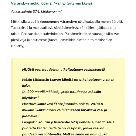
Väransbyn mökki, 60 m2, 4+2 hlö (ei lemmikkejä)
Ankarlaxintie 374, Kirkkonummi
Mökki sijaitsee Kirkkonummen Väransbyn ulkoilualueella meren äärellä.
Tupakeittiö ja makuualkovi, sähkölämmitys, sähköliesi, jääkaappi ja
takka. Perusastiat ja kahvinkeitin. Puulämmitteinen sauna ja ulko-wc,
pieni vaja ja soutuvene (huom. lemmikkieläinten pito mökissä on
kielletty).
HUOM! vesi noudetaan ulkoilualueen vesipisteestä.
Mökin lähimmän laavun lähellä on ulkoilualueen yleinen
kaivo
(n. 200 metriä mökistä), josta noudetaan mökkiin
käyttövesi.
Haettava kantovesi EI ole juomakelpoista, VARAA
mukaasi kaikki ruoan valmistukseen tarvittava vesi ja
juomavesi.
Längvikin koulun (Hirsalantie 623) kohdalla, tien toisella
puolella kentän laidalla on vesiposti, jonka vesi on
puhdasta vesijohtovettä. Matkaa sinne on noin 6,5km.