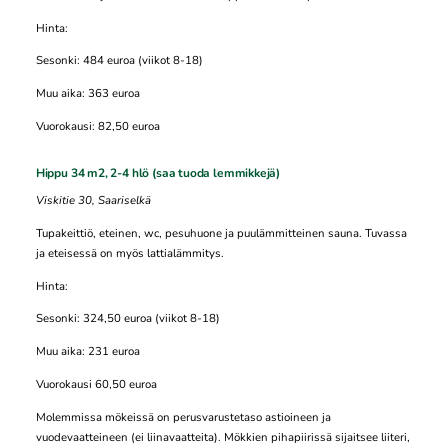
Hinta:
Sesonki: 484 euroa (viikot 8-18)
Muu aika: 363 euroa
Vuorokausi: 82,50 euroa
Hippu 34 m2, 2-4 hlö (saa tuoda lemmikkejä)
Viskitie 30, Saariselkä
Tupakeittiö, eteinen, wc, pesuhuone ja puulämmitteinen sauna. Tuvassa
ja eteisessä on myös lattialämmitys.
Hinta:
Sesonki: 324,50 euroa (viikot 8-18)
Muu aika: 231 euroa
Vuorokausi 60,50 euroa
Molemmissa mökeissä on perusvarustetaso astioineen ja
vuodevaatteineen (ei liinavaatteita). Mökkien pihapiirissä sijaitsee liiteri,