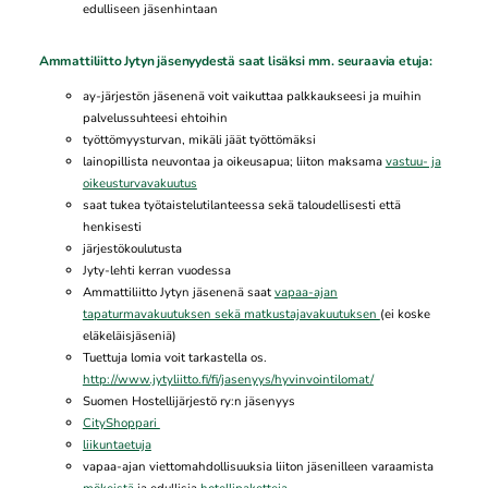
edulliseen jäsenhintaan
Ammattiliitto Jytyn jäsenyydestä
saat lisäksi mm. seuraavia etuja:
ay-järjestön jäsenenä voit vaikuttaa palkkaukseesi ja muihin
palvelussuhteesi ehtoihin
työttömyysturvan, mikäli jäät työttömäksi
lainopillista neuvontaa ja oikeusapua; liiton maksama
vastuu- ja
oikeusturvavakuutus
saat tukea työtaistelutilanteessa sekä taloudellisesti että
henkisesti
järjestökoulutusta
Jyty-lehti kerran vuodessa
Ammattiliitto Jytyn jäsenenä saat
vapaa-ajan
tapaturmavakuutuksen sekä matkustajavakuutuksen
(ei koske
eläkeläisjäseniä)
Tuettuja lomia voit tarkastella os.
http://www.jytyliitto.fi/fi/jasenyys/hyvinvointilomat/
Suomen Hostellijärjestö ry:n jäsenyys
CityShoppari
liikuntaetuja
vapaa-ajan viettomahdollisuuksia liiton jäsenilleen varaamista
mökeistä
ja edullisia
hotellipaketteja