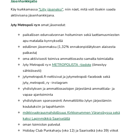
Jäsenhankkijalle
Käy kurkkamassa
"Liity jäseneksi"
, niin näet, mitä voit itsekin saada
aktiivisena jäsenhankkijana.
Jyty Metropoli ry:n
omat jäsenedut:
paikallisen edunvalvonnan hoituminen sekä luottamusmiesten
apu matalalla kynnyksellä
edullinen jäsenmaksu (1,32% ennakonpidätyksen alaisesta
palkasta)
oma aktiivisesti toimiva ammattiosasto samalta toimialalta
Jyty Metropoli ry:n
METROPOLISTA -tiedote
(ilmestyy
sähköisesti)
jytymetropoli.fi-nettisivut ja jytymetropoli-facebook sekä
jyty_metropoli_ry -instagram
yhdistyksen ja ammattiosastojen järjestämä ammattiala- ja
vapaa-ajantoiminta
yhdistyksen sponsorointi Ammattiliitto Jytyn järjestämiin
koulutuksiin ja tapahtumiin
mökkivuokrausmahdollisuus Kirkkonummen Väransbyssa sekä
kaksi Lapinmökkiä Saariselällä
oman toimiston palvelut
Holiday Club Punkaharju (vko 12) ja Saariselkä (vko 39) viikot