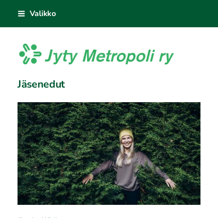
Siirry
Valikko
sivun
sisältöön
Jyty Metropoli ry
Jäsenedut