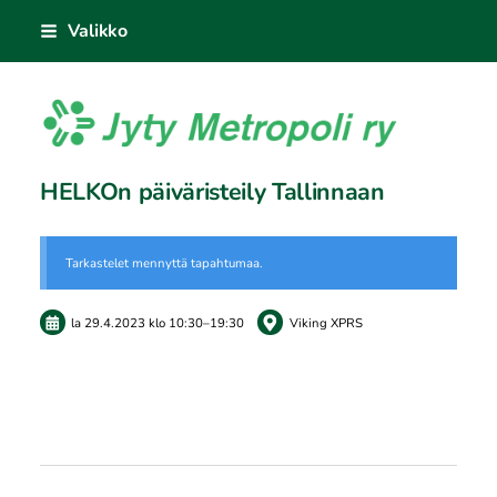
Siirry
Valikko
sivun
sisältöön
Jyty Metropoli ry
HELKOn päiväristeily Tallinnaan
Tarkastelet mennyttä tapahtumaa.
la 29.4.2023
klo 10:30
–
19:30
Viking XPRS