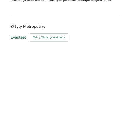
Lisätietoja tulee ammattiosastojen jäsenille lähempänä ajankohtaa.
©
Jyty Metropoli ry
Evästeet
Tehty Yhdistysavaimella