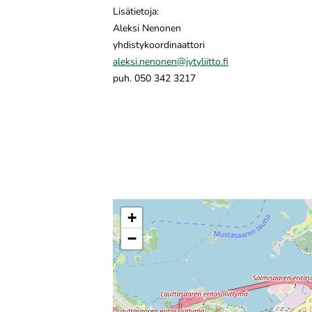
Lisätietoja:
Aleksi Nenonen
yhdistykoordinaattori
aleksi.nenonen@jytyliitto.fi
puh. 050 342 3217
+
−