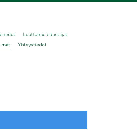
senedut
Luottamusedustajat
umat
Yhteystiedot