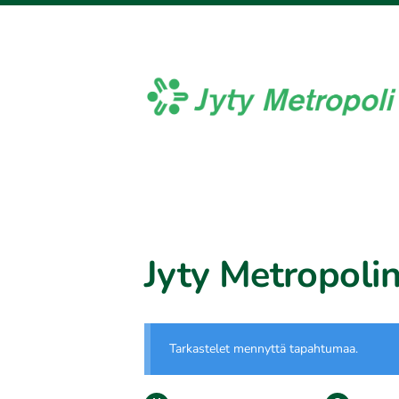
Siirry
sivun
sisältöön
Jyty Metropoli ry
Jyty Metropolin
Tarkastelet mennyttä tapahtumaa.