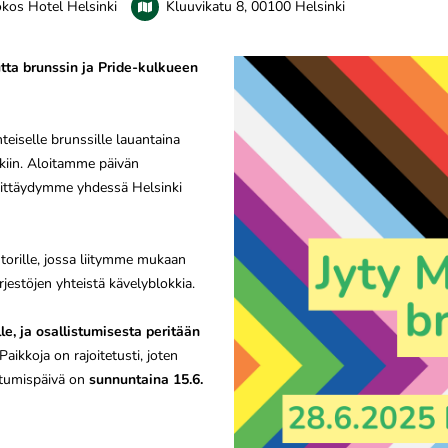
kos Hotel Helsinki
Kluuvikatu 8, 00100 Helsinki
ta brunssin ja Pride-kulkueen
teiselle brunssille lauantaina
kiin. Aloitamme päivän
virittäydymme yhdessä Helsinki
torille, jossa liitymme mukaan
jestöjen yhteistä kävelyblokkia.
le, ja osallistumisesta peritään
aikkoja on rajoitetusti, joten
autumispäivä on
sunnuntaina 15.6.