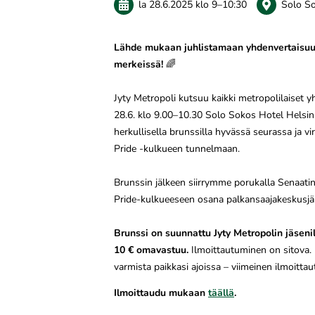
la 28.6.2025
klo 9
–
10:30
Solo So
Lähde mukaan juhlistamaan yhdenvertaisuut
merkeissä!
🌈
Jyty Metropoli kutsuu kaikki metropolilaiset yh
28.6. klo 9.00–10.30 Solo Sokos Hotel Helsin
herkullisella brunssilla hyvässä seurassa ja 
Pride -kulkueen tunnelmaan.
Brunssin jälkeen siirrymme porukalla Senaatin
Pride-kulkueeseen osana palkansaajakeskusjär
Brunssi on suunnattu Jyty Metropolin jäsenil
10 € omavastuu.
Ilmoittautuminen on sitova. P
varmista paikkasi ajoissa – viimeinen ilmoitt
Ilmoittaudu mukaan
täällä
.