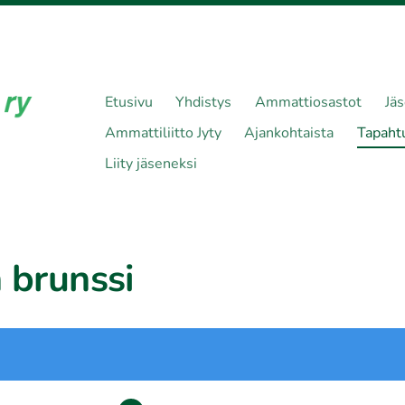
Etusivu
Yhdistys
Ammattiosastot
Jä
Ammattiliitto Jyty
Ajankohtaista
Tapaht
Liity jäseneksi
 brunssi