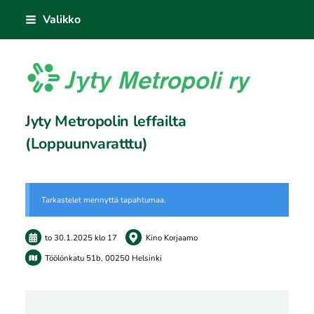
Siirry
Valikko
sivun
sisältöön
Jyty Metropoli ry
Jyty Metropolin leffailta
(Loppuunvaratttu)
Tarkastelet mennyttä tapahtumaa.
to 30.1.2025
klo 17
Kino Korjaamo
Töölönkatu 51b, 00250 Helsinki