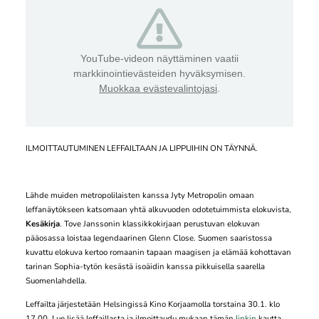
YouTube-videon näyttäminen vaatii
markkinointievästeiden hyväksymisen.
Muokkaa evästevalintojasi
.
ILMOITTAUTUMINEN LEFFAILTAAN JA LIPPUIHIN ON TÄYNNÄ.
Lähde muiden metropolilaisten kanssa Jyty Metropolin omaan
leffanäytökseen katsomaan yhtä alkuvuoden odotetuimmista elokuvista,
Kesäkirja
. Tove Janssonin klassikkokirjaan perustuvan elokuvan
pääosassa loistaa legendaarinen Glenn Close. Suomen saaristossa
kuvattu elokuva kertoo romaanin tapaan maagisen ja elämää kohottavan
tarinan Sophia-tytön kesästä isoäidin kanssa pikkuisella saarella
Suomenlahdella.
Leffailta järjestetään Helsingissä Kino Korjaamolla torstaina 30.1. klo
17.00. Lue lisää leffaillasta ja ilmoittaudu mukaan tämän
linkin
kautta.