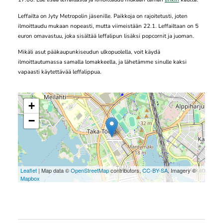
Leffailta on Jyty Metropolin jäsenille. Paikkoja on rajoitetusti, joten
ilmoittaudu mukaan nopeasti, mutta viimeistään 22.1. Leffailtaan on 5
euron omavastuu, joka sisältää leffalipun lisäksi popcornit ja juoman.
Mikäli asut pääkaupunkiseudun ulkopuolella, voit käydä
ilmoittautumassa samalla lomakkeella, ja lähetämme sinulle kaksi
vapaasti käytettävää leffalippua.
+
−
Leaflet
| Map data ©
OpenStreetMap
contributors,
CC-BY-SA
, Imagery ©
Mapbox