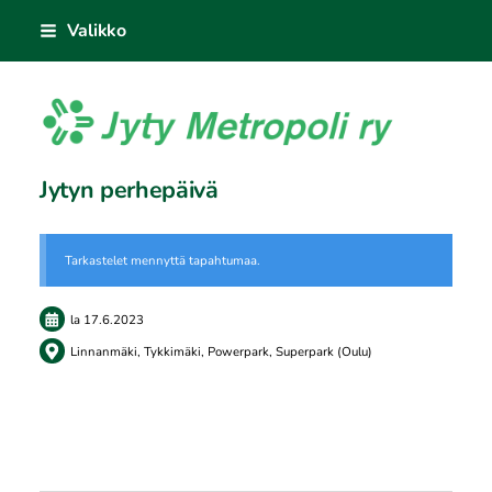
Siirry
Valikko
sivun
sisältöön
Jyty Metropoli ry
Jytyn perhepäivä
Tarkastelet mennyttä tapahtumaa.
la 17.6.2023
Linnanmäki, Tykkimäki, Powerpark, Superpark (Oulu)