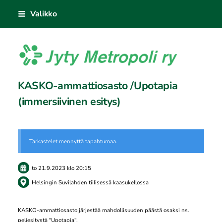
Siirry
Valikko
sivun
sisältöön
Jyty Metropoli ry
KASKO-ammattiosasto /Upotapia
(immersiivinen esitys)
Tarkastelet mennyttä tapahtumaa.
to 21.9.2023
klo 20:15
Helsingin Suvilahden tiilisessä kaasukellossa
KASKO-ammattiosasto järjestää mahdollisuuden päästä osaksi ns.
peliesitystä "Upotapia".