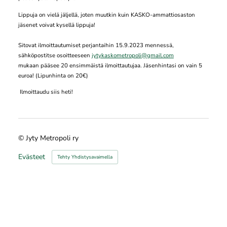
Lippuja on vielä jäljellä, joten muutkin kuin KASKO-ammattiosaston
jäsenet voivat kysellä lippuja!
Sitovat ilmoittautumiset perjantaihin 15.9.2023 mennessä,
sähköpostitse osoitteeseen
jytykaskometropoli@gmail.com
mukaan pääsee 20 ensimmäistä ilmoittautujaa. Jäsenhintasi on vain 5
euroa! (Lipunhinta on 20€)
Ilmoittaudu siis heti!
©
Jyty Metropoli ry
Evästeet
Tehty Yhdistysavaimella