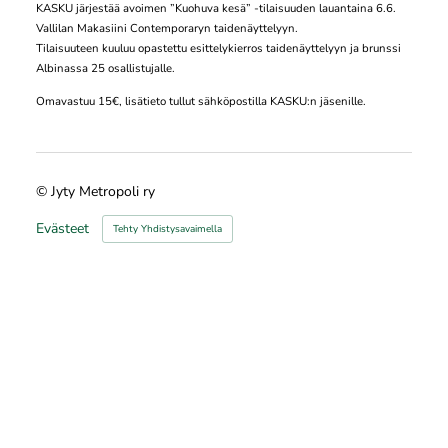
KASKU järjestää avoimen ”Kuohuva kesä” -tilaisuuden lauantaina 6.6.
Vallilan Makasiini Contemporaryn taidenäyttelyyn.
Tilaisuuteen kuuluu opastettu esittelykierros taidenäyttelyyn ja brunssi
Albinassa 25 osallistujalle.
Omavastuu 15€, lisätieto tullut sähköpostilla KASKU:n jäsenille.
©
Jyty Metropoli ry
Evästeet
Tehty Yhdistysavaimella