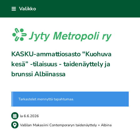
Siirry
Valikko
sivun
sisältöön
Jyty Metropoli ry
KASKU-ammattiosasto "Kuohuva
kesä” -tilaisuus - taidenäyttely ja
brunssi Albiinassa
Tarkastelet mennyttä tapahtumaa.
la 6.6.2026
Vallilan Makasiini Contemporaryn taidenäyttely + Albina