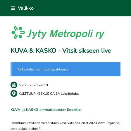
Siirry
Valikko
sivun
sisältöön
Jyty Metropoli ry
KUVA & KASKO - Vitsit sikseen live
Tarkastelet mennyttä tapahtumaa.
ti 26.9.2023
klo 19
KULTTUURIKESKUS CAISA Leipätehdas
KUVA- ja KASKO-ammattiosaston jäsenille!
Ilmoittaudu mukaan viimeistään keskiviikkona 20.9.2023 Antti Pajalalle,
antti.pajala(at)hel.fi.