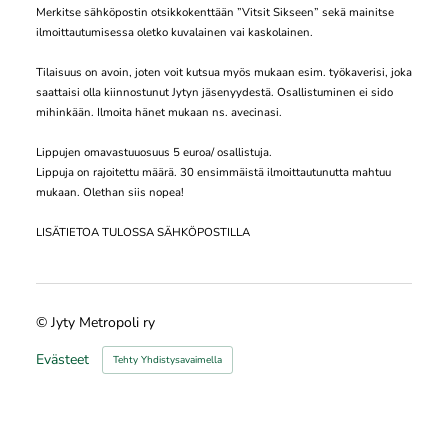
Merkitse sähköpostin otsikkokenttään ”Vitsit Sikseen” sekä mainitse
ilmoittautumisessa oletko kuvalainen vai kaskolainen.
Tilaisuus on avoin, joten voit kutsua myös mukaan esim. työkaverisi, joka
saattaisi olla kiinnostunut Jytyn jäsenyydestä. Osallistuminen ei sido
mihinkään. Ilmoita hänet mukaan ns. avecinasi.
Lippujen omavastuuosuus 5 euroa/ osallistuja.
Lippuja on rajoitettu määrä. 30 ensimmäistä ilmoittautunutta mahtuu
mukaan. Olethan siis nopea!
LISÄTIETOA TULOSSA SÄHKÖPOSTILLA
©
Jyty Metropoli ry
Evästeet
Tehty Yhdistysavaimella