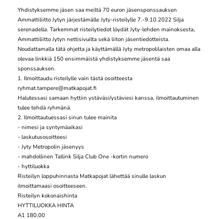
Yhdistyksemme jäsen saa meiltä 70 euron jäsensponssauksen
Ammattiliitto Jytyn järjestämälle Jyty-risteilylle 7.-9.10.2022 Silja
serenadella. Tarkemmat risteilytiedot löydät Jyty-lehden mainoksesta,
Ammattiliitto Jytyn nettisivuilta sekä liiton jäsentiedotteista.
Noudattamalla tätä ohjetta ja käyttämällä Jyty metropolilaisten omaa alla
olevaa linkkiä 150 ensimmäistä yhdistyksemme jäsentä saa
sponssauksen.
1. Ilmoittaudu risteilylle vain tästä osoitteesta
ryhmat.tampere@matkapojat.fi
Halutessasi samaan hyttiin ystäväsi/ystäviesi kanssa, ilmoittautuminen
tulee tehdä ryhmänä.
2. Ilmoittautuessasi sinun tulee mainita
- nimesi ja syntymäaikasi
- laskutusosoitteesi
- Jyty Metropolin jäsenyys
- mahdollinen Tallink Silja Club One -kortin numero
- hyttiluokka
Risteilyn loppuhinnasta Matkapojat lähettää sinulle laskun
ilmoittamaasi osoitteeseen.
Risteilyn kokonaishinta
HYTTILUOKKA HINTA
A1 180,00