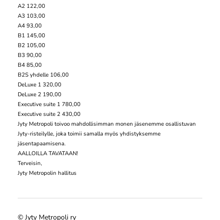
A2 122,00
A3 103,00
A4 93,00
B1 145,00
B2 105,00
B3 90,00
B4 85,00
B2S yhdelle 106,00
DeLuxe 1 320,00
DeLuxe 2 190,00
Executive suite 1 780,00
Executive suite 2 430,00
Jyty Metropoli toivoo mahdollisimman monen jäsenemme osallistuvan
Jyty-risteilylle, joka toimii samalla myös yhdistyksemme
jäsentapaamisena.
AALLOILLA TAVATAAN!
Terveisin,
Jyty Metropolin hallitus
©
Jyty Metropoli ry