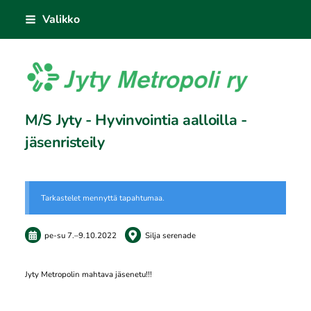
Siirry
Valikko
sivun
sisältöön
Jyty Metropoli ry
M/S Jyty - Hyvinvointia aalloilla -
jäsenristeily
Tarkastelet mennyttä tapahtumaa.
pe-su
7.
–
9.10.2022
Silja serenade
Jyty Metropolin mahtava jäsenetu!!!