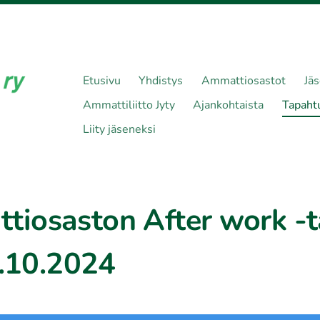
Etusivu
Yhdistys
Ammattiosastot
Jä
Ammattiliitto Jyty
Ajankohtaista
Tapaht
Liity jäseneksi
iosaston After work -
9.10.2024