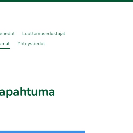
senedut
Luottamusedustajat
umat
Yhteystiedot
tapahtuma