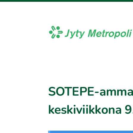
Siirry
sivun
sisältöön
Jyty Metropoli ry
SOTEPE-ammatt
keskiviikkona 