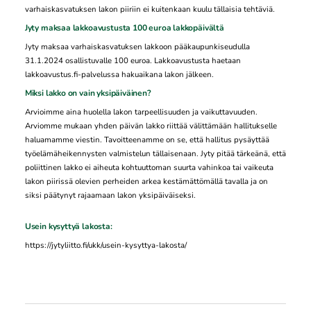
varhaiskasvatuksen lakon piiriin ei kuitenkaan kuulu tällaisia tehtäviä.
Jyty maksaa lakkoavustusta 100 euroa lakkopäivältä
Jyty maksaa varhaiskasvatuksen lakkoon pääkaupunkiseudulla
31.1.2024 osallistuvalle 100 euroa. Lakkoavustusta haetaan
lakkoavustus.fi-palvelussa hakuaikana lakon jälkeen.
Miksi lakko on vain yksipäiväinen?
Arvioimme aina huolella lakon tarpeellisuuden ja vaikuttavuuden.
Arviomme mukaan yhden päivän lakko riittää välittämään hallitukselle
haluamamme viestin. Tavoitteenamme on se, että hallitus pysäyttää
työelämäheikennysten valmistelun tällaisenaan. Jyty pitää tärkeänä, että
poliittinen lakko ei aiheuta kohtuuttoman suurta vahinkoa tai vaikeuta
lakon piirissä olevien perheiden arkea kestämättömällä tavalla ja on
siksi päätynyt rajaamaan lakon yksipäiväiseksi.
Usein kysyttyä lakosta:
https://jytyliitto.fi/ukk/usein-kysyttya-lakosta/