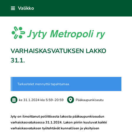
Siirry
Valikko
sivun
sisältöön
Jyty Metropoli ry
VARHAISKASVATUKSEN LAKKO
31.1.
Tarkastelet mennyttä tapahtumaa.
ke 31.1.2024
klo 5:59
–
20:59
Pääkaupunkiseutu
Jyty on ilmoittanut poliittisesta lakosta pääkaupunkiseudun
varhaiskasvatuksessa 31.1.2024. Lakon piiriin kuuluvat kaikki
varhaiskasvatuksen työtehtävät kunnallisen ja yksityisen