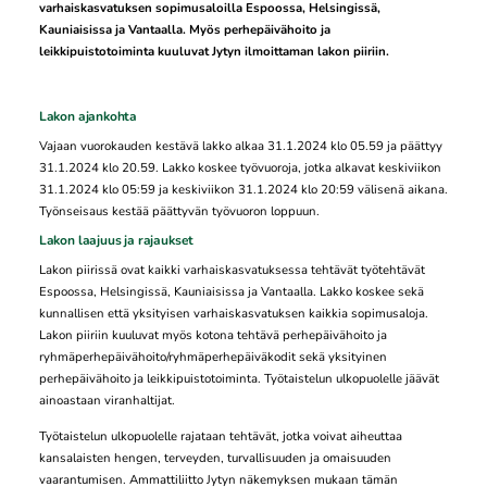
varhaiskasvatuksen sopimusaloilla Espoossa, Helsingissä,
Kauniaisissa ja Vantaalla. Myös perhepäivähoito ja
leikkipuistotoiminta kuuluvat Jytyn ilmoittaman lakon piiriin.
Lakon ajankohta
Vajaan vuorokauden kestävä lakko alkaa 31.1.2024 klo 05.59 ja päättyy
31.1.2024 klo 20.59. Lakko koskee työvuoroja, jotka alkavat keskiviikon
31.1.2024 klo 05:59 ja keskiviikon 31.1.2024 klo 20:59 välisenä aikana.
Työnseisaus kestää päättyvän työvuoron loppuun.
Lakon laajuus ja rajaukset
Lakon piirissä ovat kaikki varhaiskasvatuksessa tehtävät työtehtävät
Espoossa, Helsingissä, Kauniaisissa ja Vantaalla. Lakko koskee sekä
kunnallisen että yksityisen varhaiskasvatuksen kaikkia sopimusaloja.
Lakon piiriin kuuluvat myös kotona tehtävä perhepäivähoito ja
ryhmäperhepäivähoito/ryhmäperhepäiväkodit sekä yksityinen
perhepäivähoito ja leikkipuistotoiminta. Työtaistelun ulkopuolelle jäävät
ainoastaan viranhaltijat.
Työtaistelun ulkopuolelle rajataan tehtävät, jotka voivat aiheuttaa
kansalaisten hengen, terveyden, turvallisuuden ja omaisuuden
vaarantumisen. Ammattiliitto Jytyn näkemyksen mukaan tämän