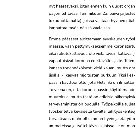
nyt haastavaksi, joten ennen kuin uudet organi
paljon tehtävää. Tammikuun 23. päivä järjestet
lukuunottamatta), joissa valitaan hyvinvointi
kannattaa myös näissä vaaleissa.
Emme päässeet aloittamaan syyskauden työ
maassa, vaan pettymykseksemme koronatartunna
eikä rokotekattavuus ole vielä täysin kattava
vapautuisivat koronaa edeltävälle ajalle. Tu
kanssa todennäköisesti vielä kauan, mutta on
lisäksi - kasvaa rajoitusten purkuun. Yksi kes
passin käyttöönotto, jota Helsinki on ilmoitta
Toiveena on, että korona-passin käyttö mahdo
muutoksia, mutta tästä on erilaisia näkemyksiä,
terveysministeriön puolella. Työpaikoilla tulla
työskentelyä keväisellä tavalla; lähityöskent
turvallisuus mahdollisimman hyvin ja etätyöma
ammateissa ja työtehtävissä, joissa se on mahd