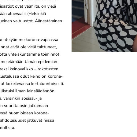
saatiot ovat valmiita, on vielä
ään aluevaalit (Helsinkiä
alueiden valtuustot. Äänestäminen
skentelyämme korona-vapaassa
t eivät ole vielä talttuneet,
, jotta yhteiskuntamme toiminnot
lemme elämään tämän epidemian
neksi keinovalikko – rokotusten
kustelussa ollut keino on korona-
nut kokeilevansa kertaluontoisesti.
llistuisi ilman lainsäädännön
 varsinkin sosiaali- ja
an suurilta osin jatkamaan
elyssä huomioidaan korona-
hdollisuudet jatkuvat niissä
ollista.