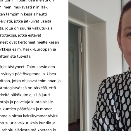
oa töihin! Tosin, osa meistä on
i meni mukavasti niin Itä-,
en lämpimin kesä aiheutti
päivistä, jotka jatkuivat useita
a, jolla on suuria vaikutuksia
tötekoja, jotka estävät
neet ovat kertoneet meille kesän
imerkkejä esim. Keski-Euroopan ja
tamista tulvista.
ärjestäytyneet. Talousarvioiden
n syksyn päätösagendalla. Usea
oitaan, jotka ohjaavat toiminnan ja
strategiatyössä on tärkeää, että
eitä näkökulmia, sillä juuri
oja ja palveluja kuntalaisille.
 kuntien päättäjien ja monen
mme aloittaa kaksikymmentäyksi
on suuria vaikutuksia kuntiin ja
on rahoitusjärjestelmä koetaan jo