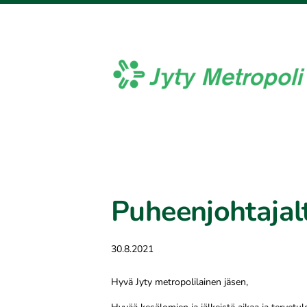
Siirry
sivun
sisältöön
Jyty Metropoli ry
Puheenjohtajal
30.8.2021
Hyvä Jyty metropolilainen jäsen,