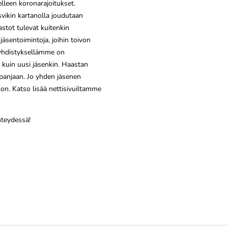
lleen koronarajoitukset.
svikin kartanolla joudutaan
tot tulevat kuitenkin
äsentoimintoja, joihin toivon
 yhdistyksellämme on
 kuin uusi jäsenkin. Haastan
anjaan. Jo yhden jäsenen
non. Katso lisää nettisivuiltamme
hteydessä!