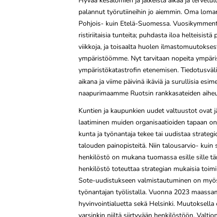
Hyvää kesälomien ja jälkeistä aikaa ja tervetul
palannut työrutiineihin jo aiemmin. Oma loman
Pohjois- kuin Etelä-Suomessa. Vuosikymment
ristiriitaisia tunteita; puhdasta iloa helteisistä 
viikkoja, ja toisaalta huolen ilmastomuutoksest
ympäristöömme. Nyt tarvitaan nopeita ympäris
ympäristökatastrofin etenemisen. Tiedotusväli
aikana ja viime päivinä ikäviä ja surullisia es
naapurimaamme Ruotsin rankkasateiden aiheut
Kuntien ja kaupunkien uudet valtuustot ovat j
laatiminen muiden organisaatioiden tapaan o
kunta ja työnantaja tekee tai uudistaa strategi
talouden painopisteitä. Niin talousarvio- kuin 
henkilöstö on mukana tuomassa esille sille tärk
henkilöstö toteuttaa strategian mukaisia toimint
Sote-uudistukseen valmistautuminen on myös
työnantajan työlistalla. Vuonna 2023 maassa
hyvinvointialuetta sekä Helsinki. Muutoksella 
varsinkin niiltä siirtyvään henkilöstöön. Valti