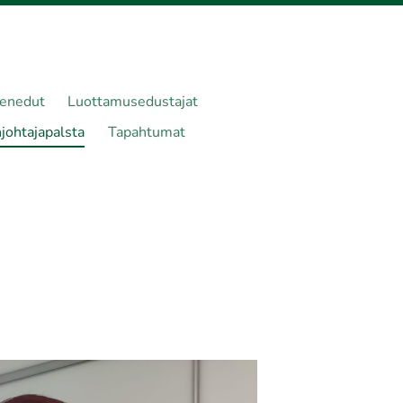
senedut
Luottamusedustajat
johtajapalsta
Tapahtumat