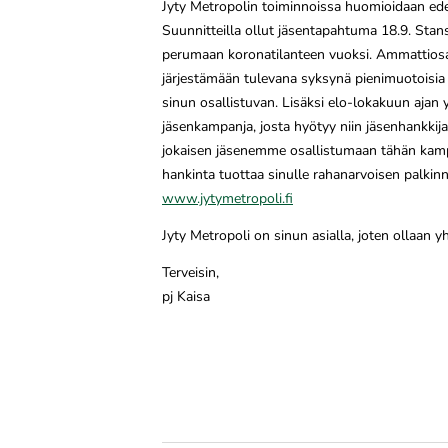
Jyty Metropolin toiminnoissa huomioidaan ede
Suunnitteilla ollut jäsentapahtuma 18.9. Stan
perumaan koronatilanteen vuoksi. Ammattiosas
järjestämään tulevana syksynä pienimuotoisia j
sinun osallistuvan. Lisäksi elo-lokakuun ajan
jäsenkampanja, josta hyötyy niin jäsenhankkija
jokaisen jäsenemme osallistumaan tähän kamp
hankinta tuottaa sinulle rahanarvoisen palkin
www.jytymetropoli.fi
Jyty Metropoli on sinun asialla, joten ollaan y
Terveisin,
pj Kaisa