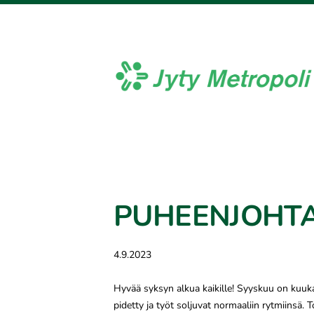
Siirry
sivun
sisältöön
Jyty Metropoli ry
PUHEENJOHTAJ
4.9.2023
Hyvää syksyn alkua kaikille! Syyskuu on kuuka
pidetty ja työt soljuvat normaaliin rytmiinsä. To