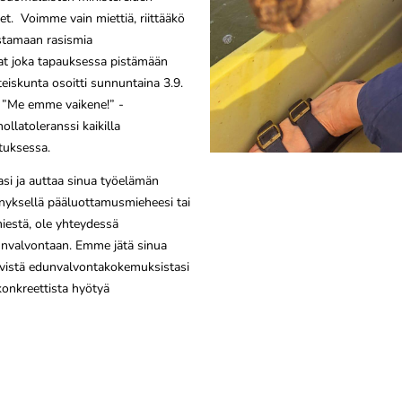
set. Voimme vain miettiä, riittääkö
istamaan rasismia
at joka tapauksessa pistämään
hteiskunta osoitti sunnuntaina 3.9.
a ”Me emme vaikene!” -
ollatoleranssi kaikilla
tuksessa.
asi ja auttaa sinua työelämän
nyksellä pääluottamusmieheesi tai
miestä, ole yhteydessä
dunvalvontaan. Emme jätä sinua
hyvistä edunvalvontakokemuksistasi
 konkreettista hyötyä