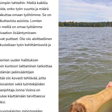
mpiin tahteihin. Meillä kaikilla
ioida, onko työn suunta ja määrä
 vaikuttaa omaan työhömme. Se on
kuttavista asioista. Lomien
io meillä on omaa työtämme
ivaation lisääntymiseen.
t puitteet. Ole siis aloitteellinen
skustellaan työn kehittämisestä ja
Suomen uuden hallituksen
men kuntoon laittaminen tarkoittaa
elämän pelinsääntöjen
ää siis kovasti tehtävää, jotta
piosaisten sekä työntekijöiden
heenjohtaja Jonna Voima on
o tulee käyttämään tarvittaessa
ksi.
ssuomalaisten ministereiden