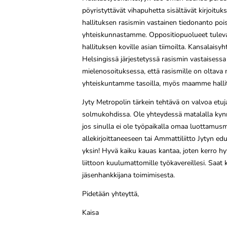
pöyristyttävät vihapuhetta sisältävät kirjoituk
hallituksen rasismin vastainen tiedonanto po
yhteiskunnastamme. Oppositiopuolueet tulev
hallituksen koville asian tiimoilta. Kansalaisy
Helsingissä järjestetyssä rasismin vastaisess
mielenosoituksessa, että rasismille on oltava n
yhteiskuntamme tasoilla, myös maamme halli
Jyty Metropolin tärkein tehtävä on valvoa etuj
solmukohdissa. Ole yhteydessä matalalla kyn
jos sinulla ei ole työpaikalla omaa luottamus
allekirjoittaneeseen tai Ammattiliitto Jytyn e
yksin! Hyvä kaiku kauas kantaa, joten kerro 
liittoon kuulumattomille työkavereillesi. Saat
jäsenhankkijana toimimisesta.
Pidetään yhteyttä,
Kaisa