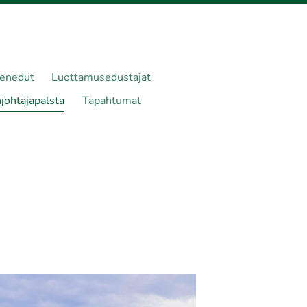
senedut
Luottamusedustajat
johtajapalsta
Tapahtumat