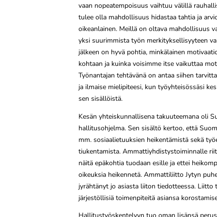
vaan nopeatempoisuus vaihtuu välillä rauhallisi
tulee olla mahdollisuus hidastaa tahtia ja arv
oikeanlainen. Meillä on oltava mahdollisuus
yksi suurimmista työn merkityksellisyyteen vai
jälkeen on hyvä pohtia, minkälainen motivaat
kohtaan ja kuinka voisimme itse vaikuttaa mot
Työnantajan tehtävänä on antaa siihen tarvittava
ja ilmaise mielipiteesi, kun työyhteisössäsi ke
sen sisällöistä.
Kesän yhteiskunnallisena takuuteemana oli 
hallitusohjelma. Sen sisältö kertoo, että Suo
mm. sosiaalietuuksien heikentämistä sekä työ
tiukentamista. Ammattiyhdistystoiminnalle riitt
näitä epäkohtia tuodaan esille ja ettei heikom
oikeuksia heikennetä. Ammattiliitto Jytyn pu
jyrähtänyt jo asiasta liiton tiedotteessa. Liitt
järjestöllisiä toimenpiteitä asiansa korostamise
Hallitustyöskentelyyn tuo oman lisänsä peru