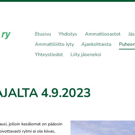
Etusivu
Yhdistys
Ammattiosastot
Jä
Ammattiliitto Jyty
Ajankohtaista
Puheen
Yhteystiedot
Liity jäseneksi
ALTA 4.9.2023
usi, jolloin kesälomat on pääosin
ivottavasti rytmi ei ole kiivas,