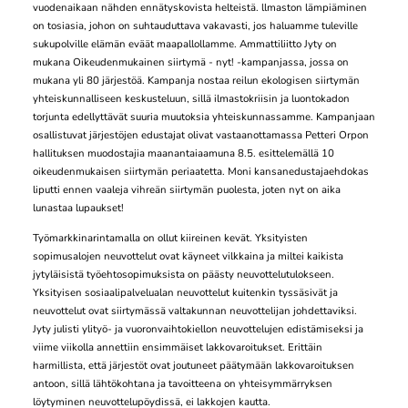
vuodenaikaan nähden ennätyskovista helteistä. llmaston lämpiäminen
on tosiasia, johon on suhtauduttava vakavasti, jos haluamme tuleville
sukupolville elämän eväät maapallollamme. Ammattiliitto Jyty on
mukana Oikeudenmukainen siirtymä - nyt! -kampanjassa, jossa on
mukana yli 80 järjestöä. Kampanja nostaa reilun ekologisen siirtymän
yhteiskunnalliseen keskusteluun, sillä ilmastokriisin ja luontokadon
torjunta edellyttävät suuria muutoksia yhteiskunnassamme. Kampanjaan
osallistuvat järjestöjen edustajat olivat vastaanottamassa Petteri Orpon
hallituksen muodostajia maanantaiaamuna 8.5. esittelemällä 10
oikeudenmukaisen siirtymän periaatetta. Moni kansanedustajaehdokas
liputti ennen vaaleja vihreän siirtymän puolesta, joten nyt on aika
lunastaa lupaukset!
Työmarkkinarintamalla on ollut kiireinen kevät. Yksityisten
sopimusalojen neuvottelut ovat käyneet vilkkaina ja miltei kaikista
jytyläisistä työehtosopimuksista on päästy neuvottelutulokseen.
Yksityisen sosiaalipalvelualan neuvottelut kuitenkin tyssäsivät ja
neuvottelut ovat siirtymässä valtakunnan neuvottelijan johdettaviksi.
Jyty julisti ylityö- ja vuoronvaihtokiellon neuvottelujen edistämiseksi ja
viime viikolla annettiin ensimmäiset lakkovaroitukset. Erittäin
harmillista, että järjestöt ovat joutuneet päätymään lakkovaroituksen
antoon, sillä lähtökohtana ja tavoitteena on yhteisymmärryksen
löytyminen neuvottelupöydissä, ei lakkojen kautta.