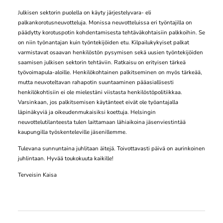
Julkisen sektorin puolella on käyty järjestelyvara- eli
palkankorotusneuvotteluja. Monissa neuvotteluissa eri työntajilla on
päädytty korotuspotin kohdentamisesta tehtäväkohtaisiin palkkoihin. Se
on niin työnantajan kuin työntekijöiden etu. Kilpailukykyiset palkat
varmistavat osaavan henkilöstön pysymisen sekä uusien työntekijöiden
saamisen julkisen sektorin tehtäviin. Ratkaisu on erityisen tärkeä
työvoimapula-aloille. Henkilökohtainen palkitseminen on myös tärkeää,
mutta neuvoteltavan rahapotin suuntaaminen pääasiallisesti
henkilökohtisiin ei ole mielestäni viistasta henkilöstöpolitiikkaa.
Varsinkaan, jos palkitsemisen käytänteet eivät ole työantajalla
läpinäkyviä ja oikeudenmukaisiksi koettuja. Helsingin
neuvottelutilanteesta tulen laittamaan lähiaikoina jäsenviestintää
kaupungilla työskenteleville jäsenillemme.
Tulevana sunnuntaina juhlitaan äitejä. Toivottavasti päivä on aurinkoinen
juhlintaan. Hyvää toukokuuta kaikille!
Terveisin Kaisa