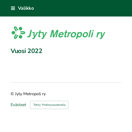
Siirry
Valikko
sivun
sisältöön
Jyty Metropoli ry
Vuosi 2022
©
Jyty Metropoli ry
Evästeet
Tehty Yhdistysavaimella